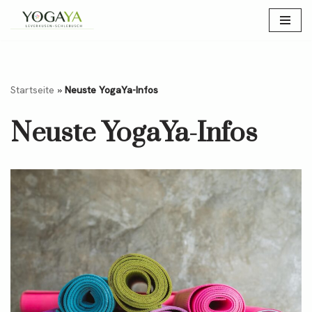
Zum
Inhalt
springen
Startseite
»
Neuste YogaYa-Infos
Neuste YogaYa-Infos